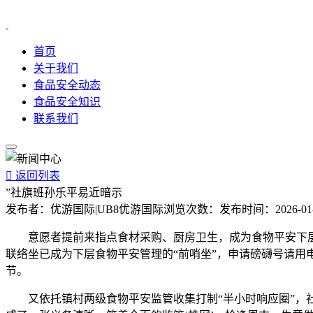
首页
关于我们
食品安全动态
食品安全知识
联系我们

返回列表
”社旗班孙乐平易近暗示
发布者：
优游国际|UB8优游国际
浏览次数：
发布时间：
2026-01
意愿者提前来指点食材采购、厨房卫生，成为食物平安下层管
联络坐已成为下层食物平安管理的“前哨坐”，申请磅礴号请用
节。
又依托镇村两级食物平安监管收集打制“半小时响应圈”，社