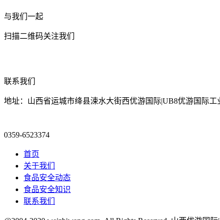
与我们一起
扫描二维码关注我们
联系我们
地址：山西省运城市绛县涑水大街西优游国际|UB8优游国际工
0359-6523374
首页
关于我们
食品安全动态
食品安全知识
联系我们