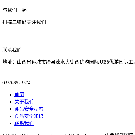
与我们一起
扫描二维码关注我们
联系我们
地址：山西省运城市绛县涑水大街西优游国际|UB8优游国际工
0359-6523374
首页
关于我们
食品安全动态
食品安全知识
联系我们