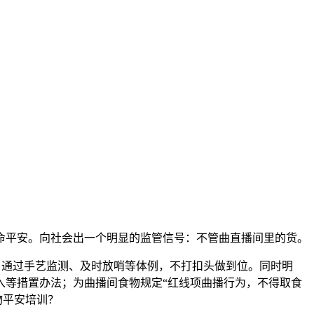
平安。向社会出一个明显的监管信号：不管曲直播间里的货。
，通过手艺监测、及时放哨等体例，不打扣头做到位。同时明
入等措置办法；为曲播间食物规定“红线项曲播行为，不得取食
物平安培训？