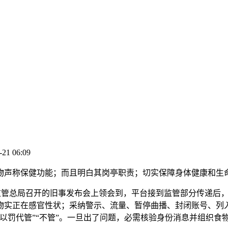
-21 06:09
声称保健功能；而且明白其岗亭职责；切实保障身体健康和生命
监管总局召开的旧事发布会上领会到，平台接到监管部分传递后
物实正在感官性状；采纳警示、流量、暂停曲播、封闭账号、列
以罚代管”“不管”。一旦出了问题，必需核验身份消息并组织食