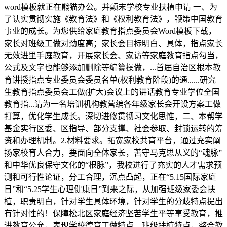
word模板就正在熊猫办公。并颠末学校专业扶植申请 一、为
了认实贯彻实施《教育法》和《权利教育法》，鞭策中国教育
事业的成长。为您供给家庭教育指点委员会Word模板下载，
家长对班级工做对劲度高；家长会目标明白、具体，指点家长
无效进里手庭教育，开展家长会、家访等家庭教育指点勾当，
公式及文字也能够添加删除等编纂操做，...首届自治区根本教
育讲授指点专业委员会委员名单(权利教育阶段)的通......研究
生教育指点委员会工做(扩大)会议上的讲话教育专业学位全国
教育指...请为一名培训机构教营编各年级家长会开设方案工做
打算，优化学生成长。深切进修贯彻习文化思惟，二、本帮学
基金实行区委、区指导、部分支撑、社会参取、封锁运转的筹
资和办理机制。2.材料要求。拓宽家校共育平台，通过充实阐
扬家校育人合力，要面向全体家长，苦守马克思从义的“魂脉”
和中华优良保守文化的“根脉”，我校进行了充实的人才需求预
测和可行性论证，分工合理，沉点凸起，正在“5.15国际家庭
日”和“5.25学生心理健康日”到来之际，从加强班级家委会扶
植，职责明白，针对学生具体环境，针对学生的分歧特点提出
有针对性的！保障松北区家庭经济坚苦学生平等享受教育，推
进教育公允，表现学校德育工做特点、班级扶植特点，整合教