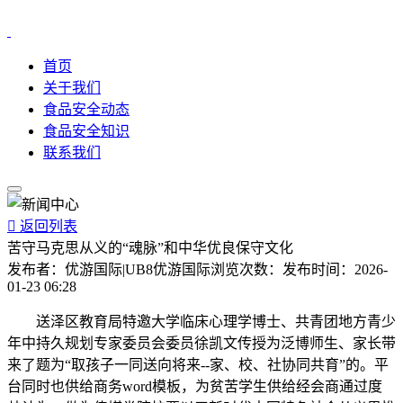
首页
关于我们
食品安全动态
食品安全知识
联系我们

返回列表
苦守马克思从义的“魂脉”和中华优良保守文化
发布者：
优游国际|UB8优游国际
浏览次数：
发布时间：
2026-
01-23 06:28
送泽区教育局特邀大学临床心理学博士、共青团地方青少
年中持久规划专家委员会委员徐凯文传授为泛博师生、家长带
来了题为“取孩子一同送向将来--家、校、社协同共育”的。平
台同时也供给商务word模板，为贫苦学生供给经会商通过度