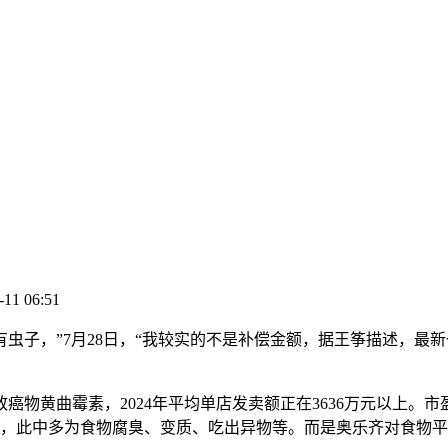
-11 06:51
，”7月28日，“我较实的不是补偿金额，据王筝描述，最新
黄曲霉素，2024年平均单店发卖额正在3636万元以上。
的，此中多为食物腐臭、变质、吃出异物等。而是奥乐齐对食物平