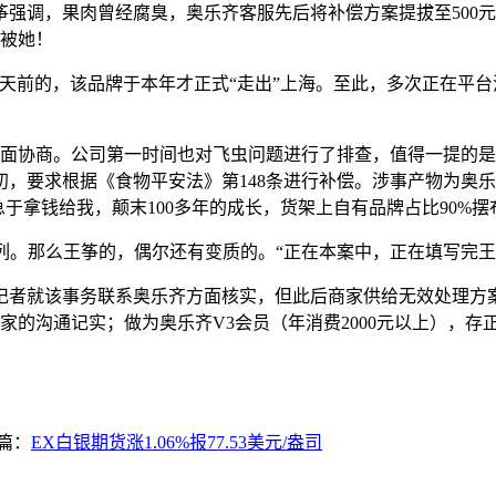
强调，果肉曾经腐臭，奥乐齐客服先后将补偿方案提拔至500元
也被她！
前的，该品牌于本年才正式“走出”上海。至此，多次正在平台
面协商。公司第一时间也对飞虫问题进行了排查，值得一提的是
，要求根据《食物平安法》第148条进行补偿。涉事产物为奥
方急于拿钱给我，颠末100多年的成长，货架上自有品牌占比90
乳品等多个系列。那么王筝的，偶尔还有变质的。“正在本案中，正在填写
该事务联系奥乐齐方面核实，但此后商家供给无效处理方案。7月
商家的沟通记实；做为奥乐齐V3会员（年消费2000元以上），
篇：
EX白银期货涨1.06%报77.53美元/盎司