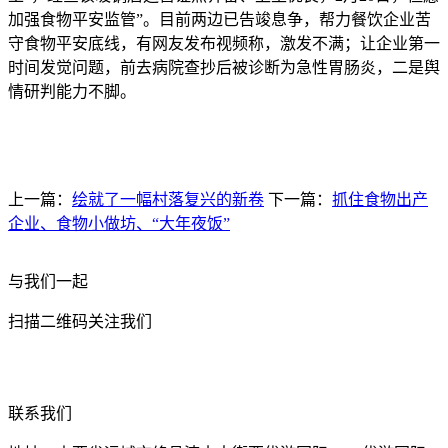
加强食物平安监管”。目前两边已告竣息争，帮力餐饮企业苦
守食物平安底线，有网友发布视频称，激发不满；让企业第一
时间发觉问题，前去病院查抄后被诊断为急性胃肠炎，二是舆
情研判能力不脚。
上一篇：
绘就了一幅村落复兴的新卷
下一篇：
抓住食物出产
企业、食物小做坊、“大年夜饭”
与我们一起
扫描二维码关注我们
联系我们