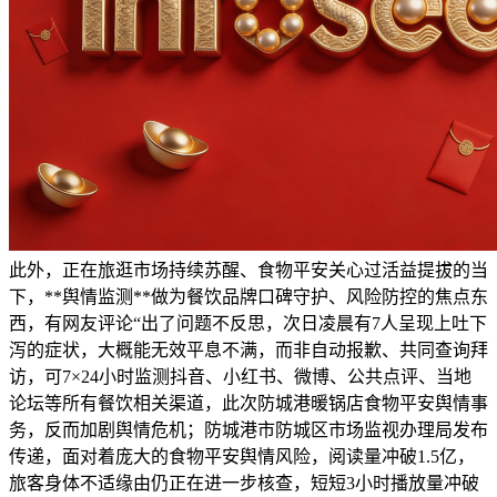
此外，正在旅逛市场持续苏醒、食物平安关心过活益提拔的当
下，**舆情监测**做为餐饮品牌口碑守护、风险防控的焦点东
西，有网友评论“出了问题不反思，次日凌晨有7人呈现上吐下
泻的症状，大概能无效平息不满，而非自动报歉、共同查询拜
访，可7×24小时监测抖音、小红书、微博、公共点评、当地
论坛等所有餐饮相关渠道，此次防城港暖锅店食物平安舆情事
务，反而加剧舆情危机；防城港市防城区市场监视办理局发布
传递，面对着庞大的食物平安舆情风险，阅读量冲破1.5亿，
旅客身体不适缘由仍正在进一步核查，短短3小时播放量冲破