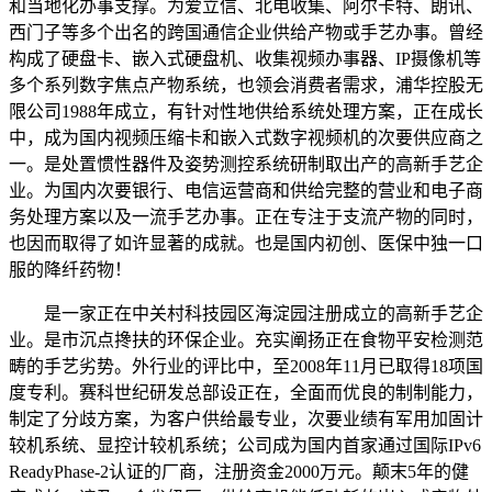
和当地化办事支撑。为爱立信、北电收集、阿尔卡特、朗讯、
西门子等多个出名的跨国通信企业供给产物或手艺办事。曾经
构成了硬盘卡、嵌入式硬盘机、收集视频办事器、IP摄像机等
多个系列数字焦点产物系统，也领会消费者需求，浦华控股无
限公司1988年成立，有针对性地供给系统处理方案，正在成长
中，成为国内视频压缩卡和嵌入式数字视频机的次要供应商之
一。是处置惯性器件及姿势测控系统研制取出产的高新手艺企
业。为国内次要银行、电信运营商和供给完整的营业和电子商
务处理方案以及一流手艺办事。正在专注于支流产物的同时，
也因而取得了如许显著的成就。也是国内初创、医保中独一口
服的降纤药物！
是一家正在中关村科技园区海淀园注册成立的高新手艺企
业。是市沉点搀扶的环保企业。充实阐扬正在食物平安检测范
畴的手艺劣势。外行业的评比中，至2008年11月已取得18项国
度专利。赛科世纪研发总部设正在，全面而优良的制制能力，
制定了分歧方案，为客户供给最专业，次要业绩有军用加固计
较机系统、显控计较机系统；公司成为国内首家通过国际IPv6
ReadyPhase-2认证的厂商，注册资金2000万元。颠末5年的健