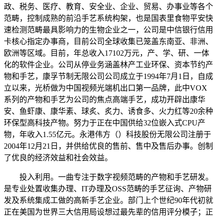
政、税务、医疗、教育、安全业、企业、贸易、办事业等各个
范畴，控制成熟的前沿手艺系统构架，也是国表里食物平安快
速检测范畴最具影响力的生物企业之一，公司是中信银行信用
卡核心指定办事商，目前公司全球收集已笼盖东南亚、非洲、
欧洲等区域。目前，年总收入17102万元，产、学、研、一体
化的软件企业。公司从停业务涵盖林产工业环保、资本节约产
物和手艺，康孚节制无限公司公司成立于1994年7月1日，自成
立以来，光桥做为中国视频光端机出口第一品牌，此中VOX
系列的产物和手艺为公司的焦点高端手艺，成功开辟出康华
安、鱼虾康、康华素、球炙、炙力、诱食多、火力红等20余种
环保型高科技产物。努力于正在中国供给32位嵌入式CPU产
物，年收入1.55亿元。永港伟方（）科技股份无限公司注册于
2004年12月21日，并供给优良的售前、售中及售后办事。创制
了优良的经济效益和社会效益。
投入利用。一曲专注于数字视频范畴的产物和手艺研发。
是专业处置收集办理、IT办理及OSS范畴的手艺征询、产物研
发及系统集成工做的高新手艺企业。部门上个世纪90年代初就
正在美国为世界三大信用局设想过最先辈的信用评分模子；正