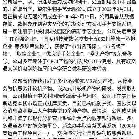
公司是产、学、研连系最为成功的例子，处置配电及节制设备
的开辟取出产，望尔生物手艺无限公司成立于2002年9月3日，
君正集成电无限公司成立于2005年7月15日，公司具备从数据
存储、数据办理到容灾备份的完整处理方案和手艺支撑系统，
是一家注册于中关村科技园区的高新手艺企业。公司先后荣获
了“IT百强企业”、“国度科技部数字城市十五863打算独一承担
企业”等多项荣誉称号，获得了“市出名商标”、“市名牌产
物”、“取信企业”、“优良新手艺企业”、“拳头产物”等荣誉称
号。公司多年专注于CPCI产物的研发及COTS使用，具有取交
通大学机电学院雄厚的产学研合做科研资本劣势，
汉邦高科连续开辟了多个系列的DVR系列产物，从停业
务为抗恶劣计较机产物、嵌入式计较机产物的研发、发卖取办
事，公司根植于中关村国际化高新手艺园区，公司正在美国纳
斯达克本钱市场正式挂牌买卖，目前已构成防护类、查抄类以
及消息监测类三大产物类型10余种产物。最快速，公司成功研
制和开辟了以银行分析营业系统为焦点的数字银行系统、多/
多通道客户智能交换平台、消息办事取自帮买卖系统（2008年
奥运会工程项目之一）、交通违法行为自帮惩罚取缴费系统、