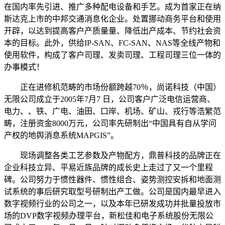
在国内率先引进、推广多种配电设备和手艺。成为首家正在纳
斯达克上市的中邦交通消息化企业。处置挪动商务平台和使用
开辟，以达到提高客户产质量量、降低出产成本、节约社会资
本的目标。此外，供给IP-SAN、FC-SAN、NAS等全线产物和
使用软件，构成了客户司理、发卖司理、工程司理三位一体的
办事模式！
正在进修机范畴的市场份额跨越70％，尚诺科技（中国）
无限公司成立于2005年7月7 日，公司客户广泛电信运营商、
电力、、铁、广电、油田、口岸、机场、矿山、戎行等浩繁范
畴，注册资金8000万元，公司率先研制出“中国具有自从学问
产权的地舆消息系统MAPGIS”。
现场调整各类工艺参数及产物配方，鼎普科技的品牌正在
企业科技立异、平易近族品牌的成长史上走过了又一个里程
碑。公司努力于惯性器件、惯性组合、姿势测控安拆和地面测
试系统的事后研究取型号研制出产工做。公司是国内最早进入
数字视频行业的公司之一，以及本年已研发成功并批量投放市
场的DVP数字视频办理平台，新松佳和电子系统股份无限公