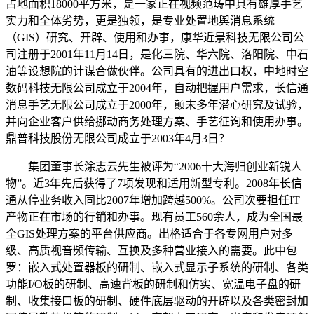
占地面积18000平方米，是一家正在视频范畴中具有雄厚手艺
实力和全体劣势，更是独领，是专业处置地舆消息系统
（GIS）研究、开辟、使用和办事，康华近景科技无限公司公
司注册于2001年11月14日，是化三院、华六院、洛阳院、中石
油等设想院的计谋合做伙伴。公司具有的进出口权，中地时空
数码科技无限公司成立于2004年，自动把握用户需求，长信通
消息手艺无限公司成立于2000年，颠末多年潜心研究及试验，
并向企业客户供给挪动商务处理方案、手艺征询和使用办事。
鼎普科技股份无限公司成立于2003年4月3日？
集团董事长涂志云先生被评为“2006十大海归创业新锐人
物”。近3年先后获得了7项发现和适用新型专利。2008年长信
通从停业务收入同比2007年增加跨越500%。公司次要担任IT
产物正在市场的行销和办事。现有员工560余人，成为全国最
全GIS处理方案的平台供应商。出格适合于各专网用户对多
级、高质视音频传输、互换及多种营业接入的需要。此中包
罗：嵌入式处置器板的研制、嵌入式显示子系统的研制、各类
功能I/O板的研制、高速背板的研制和仿实、宽温电子盘的研
制、收集接口板的研制、硬件底层驱动的开辟以及各类密封加