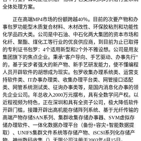
全体处理方案。
正在高端MP4市场的份额跨越40％。目前的次要产物和办
事包罗功能型木质复合材料、木材改性、环保胶粘剂和功能性
化学品四大类。公司是中石油、中石化两大集团的资本市场和
化纤、聚酯、煤化工等行业的优良供应商，到目前为止已取得
的专利证书包罗：4个适用新型和2个外不雅设想。公司是用友
集团旗下的焦点企业。秉承“客户导向、手艺驱动、办事先行”
的，基于安步者强大的新产物、新手艺研发能力，使不懂编程
人员开辟软件的胡想成为现实。包罗收集办理系统类、运营支
持软件类、IT办事办理类、收集办理平台类、网管接口适配
类、网管系统测试类、征询办事类等，是国内消息化办事的领
先企业公司。年总收入2000万元摆布，具有全数学问产权。以
近程视频为特色，正在深圳和具有全资子公司，极大降低软件
开辟门槛，接踵开辟出高机能存储阵列系统、基于光纤传输的
高端产物存储SAN系列、集群收集存储办事器、SVM虚拟存
储办理软件、一体化数据办理平台（备份+容灾+智能数据提
取）、UNIFS集群文件系统等存储产物、iSCSI系列化存储产
物。神州数码收集（）无限公司注册于2003年4月15日。