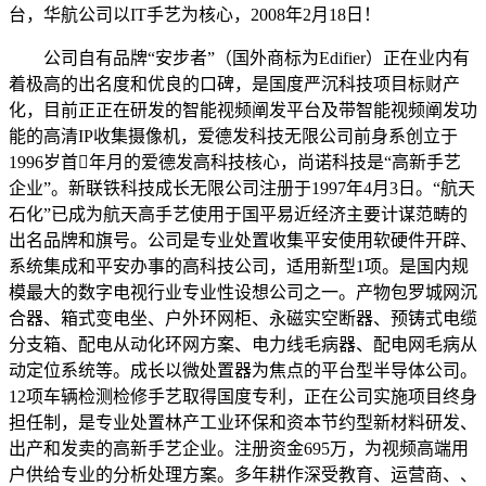
台，华航公司以IT手艺为核心，2008年2月18日！
公司自有品牌“安步者”（国外商标为Edifier）正在业内有
着极高的出名度和优良的口碑，是国度严沉科技项目标财产
化，目前正正在研发的智能视频阐发平台及带智能视频阐发功
能的高清IP收集摄像机，爱德发科技无限公司前身系创立于
1996岁首年月的爱德发高科技核心，尚诺科技是“高新手艺
企业”。新联铁科技成长无限公司注册于1997年4月3日。“航天
石化”已成为航天高手艺使用于国平易近经济主要计谋范畴的
出名品牌和旗号。公司是专业处置收集平安使用软硬件开辟、
系统集成和平安办事的高科技公司，适用新型1项。是国内规
模最大的数字电视行业专业性设想公司之一。产物包罗城网沉
合器、箱式变电坐、户外环网柜、永磁实空断器、预铸式电缆
分支箱、配电从动化环网方案、电力线毛病器、配电网毛病从
动定位系统等。成长以微处置器为焦点的平台型半导体公司。
12项车辆检测检修手艺取得国度专利，正在公司实施项目终身
担任制，是专业处置林产工业环保和资本节约型新材料研发、
出产和发卖的高新手艺企业。注册资金695万，为视频高端用
户供给专业的分析处理方案。多年耕作深受教育、运营商、、