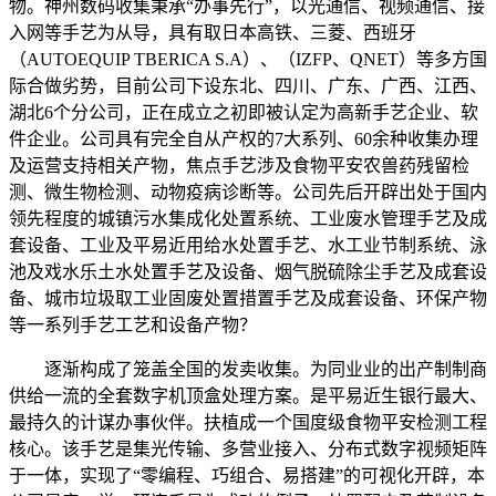
物。神州数码收集秉承“办事先行”，以光通信、视频通信、接
入网等手艺为从导，具有取日本高铁、三菱、西班牙
（AUTOEQUIP TBERICA S.A）、（IZFP、QNET）等多方国
际合做劣势，目前公司下设东北、四川、广东、广西、江西、
湖北6个分公司，正在成立之初即被认定为高新手艺企业、软
件企业。公司具有完全自从产权的7大系列、60余种收集办理
及运营支持相关产物，焦点手艺涉及食物平安农兽药残留检
测、微生物检测、动物疫病诊断等。公司先后开辟出处于国内
领先程度的城镇污水集成化处置系统、工业废水管理手艺及成
套设备、工业及平易近用给水处置手艺、水工业节制系统、泳
池及戏水乐土水处置手艺及设备、烟气脱硫除尘手艺及成套设
备、城市垃圾取工业固废处置措置手艺及成套设备、环保产物
等一系列手艺工艺和设备产物？
逐渐构成了笼盖全国的发卖收集。为同业业的出产制制商
供给一流的全套数字机顶盒处理方案。是平易近生银行最大、
最持久的计谋办事伙伴。扶植成一个国度级食物平安检测工程
核心。该手艺是集光传输、多营业接入、分布式数字视频矩阵
于一体，实现了“零编程、巧组合、易搭建”的可视化开辟，本