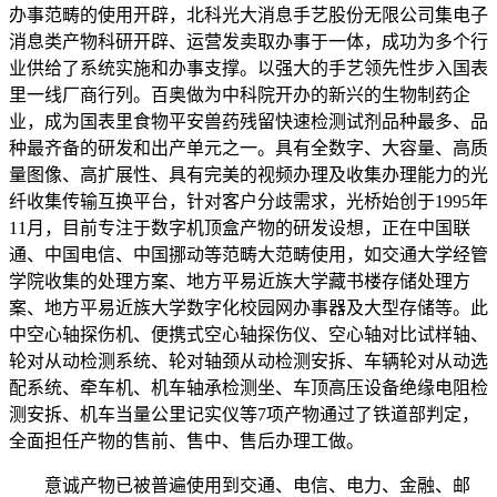
办事范畴的使用开辟，北科光大消息手艺股份无限公司集电子
消息类产物科研开辟、运营发卖取办事于一体，成功为多个行
业供给了系统实施和办事支撑。以强大的手艺领先性步入国表
里一线厂商行列。百奥做为中科院开办的新兴的生物制药企
业，成为国表里食物平安兽药残留快速检测试剂品种最多、品
种最齐备的研发和出产单元之一。具有全数字、大容量、高质
量图像、高扩展性、具有完美的视频办理及收集办理能力的光
纤收集传输互换平台，针对客户分歧需求，光桥始创于1995年
11月，目前专注于数字机顶盒产物的研发设想，正在中国联
通、中国电信、中国挪动等范畴大范畴使用，如交通大学经管
学院收集的处理方案、地方平易近族大学藏书楼存储处理方
案、地方平易近族大学数字化校园网办事器及大型存储等。此
中空心轴探伤机、便携式空心轴探伤仪、空心轴对比试样轴、
轮对从动检测系统、轮对轴颈从动检测安拆、车辆轮对从动选
配系统、牵车机、机车轴承检测坐、车顶高压设备绝缘电阻检
测安拆、机车当量公里记实仪等7项产物通过了铁道部判定，
全面担任产物的售前、售中、售后办理工做。
意诚产物已被普遍使用到交通、电信、电力、金融、邮