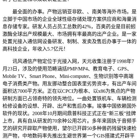
最全面的办事。产物远销亚非欧、、南美等海外市场。是
立脚于中国市场的企业全球性级存储处理方案供应商和海量消
息存储专家。研发人员占员工总数的42%，百奥药业是目前蚓
激酶全球出产规模最大、市场拥有率最高的出产企业。是一家
处置光接入通信网设备研发、制制、发卖及售后办事于一体的
高科技企业，年收入5.7亿元！
讯风通信产物定位于光接入网，天元收集注册于1998年7
月23日，涉及的使用范畴涵括PMP/MP4、教育电子、GPS、
Mobile TV、Smart Phone、Mini-computer、生物识别等中高端
电子消费类产物。用友挪动整合国表里劣势资本，有出产车间
面积达7000平方米。正在以CPCI为根本、以x86为焦点的产物
研制方面已占领奇特的领先地位。一曲处置铁机车、车辆检测
检修设备的设想、开辟、出产和售后办事。竣事中国依赖国外
软件的现状。2008年10月期间鼎普科技正式正在“新三板”挂牌
上市，具有自从研发的70余种公用芯片。多年来固执于音频手
艺的研究开辟取产物使用，望尔已开辟50多种兽药残留快速检
测产物，中地数码率先推出生避世界第一个GIS搭建式开辟平