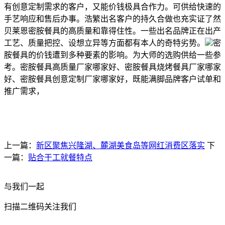
有创意定制需求的客户，又能价钱极具合作力。可供给快速的
手艺响应和售后办事。浩繁出名客户的持久合做也充实证了然
贝莱恩密胺餐具的高质量和靠得住性。一些出名品牌正在出产
工艺、质量把控、设想立异等方面都有本人的奇特劣势。
密
胺餐具的价钱遭到多种要素的影响。为大师的选购供给一些参
考。密胺餐具高质量厂家哪家好、密胺餐具烧烤餐具厂家哪家
好、密胺餐具创意定制厂家哪家好，既能满脚品牌客户试单和
推广需求，
上一篇：
新区聚焦兴隆湖、麓湖美食岛等网红消费区落实
下
一篇：
贴合干工就餐特点
与我们一起
扫描二维码关注我们