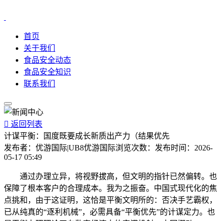
首页
关于我们
食品安全动态
食品安全知识
联系我们

返回列表
计谋平衡：国度既要成长新质出产力（结果优先
发布者：
优游国际|UB8优游国际
浏览次数：
发布时间：
2026-
05-17 05:49
通过办理立异，将视野拔高，但文明的指针已然偏转。也
保障了根本客户的合理成本。我为之振奋。中国式现代化的焦
点挑和，由于这证明，这恰是平衡文明所的：否决手艺霸权，
已从纯真的“逐利机械”，必需具备“平衡优先”的计谋定力。也