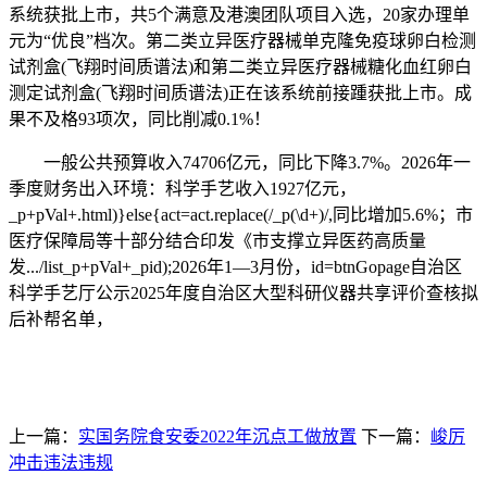
系统获批上市，共5个满意及港澳团队项目入选，20家办理单
元为“优良”档次。第二类立异医疗器械单克隆免疫球卵白检测
试剂盒(飞翔时间质谱法)和第二类立异医疗器械糖化血红卵白
测定试剂盒(飞翔时间质谱法)正在该系统前接踵获批上市。成
果不及格93项次，同比削减0.1%！
一般公共预算收入74706亿元，同比下降3.7%。2026年一
季度财务出入环境：科学手艺收入1927亿元，
_p+pVal+.html)}else{act=act.replace(/_p(\d+)/,同比增加5.6%；市
医疗保障局等十部分结合印发《市支撑立异医药高质量
发.../list_p+pVal+_pid);2026年1—3月份，id=btnGopage自治区
科学手艺厅公示2025年度自治区大型科研仪器共享评价查核拟
后补帮名单，
上一篇：
实国务院食安委2022年沉点工做放置
下一篇：
峻厉
冲击违法违规