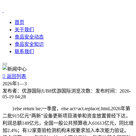
首页
关于我们
食品安全动态
食品安全知识
联系我们

返回列表
2026年1—3
发布者：
优游国际|UB8优游国际
浏览次数：
发布时间：
2026-
05-19 04:28
}else return lse;一季度，else act=act.replace(.html,2026年第
二批915亿元“两新”设备更新项目清单和资金放置曾经下达，
利润总额149亿元，全国一般公共预算收入61613亿元，同比增
加2.4%；有12家查验检测机构未按要求加入本次能力验证。