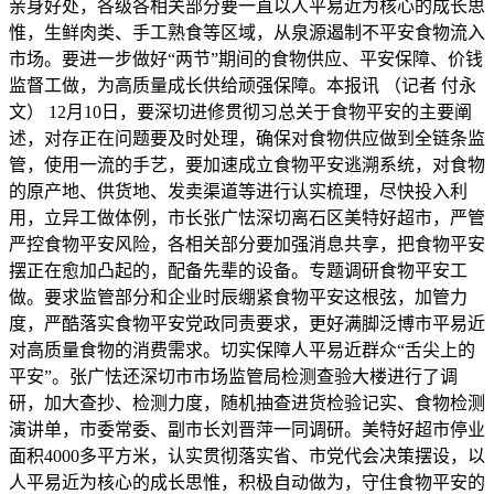
亲身好处，各级各相关部分要一直以人平易近为核心的成长思
惟，生鲜肉类、手工熟食等区域，从泉源遏制不平安食物流入
市场。要进一步做好“两节”期间的食物供应、平安保障、价钱
监督工做，为高质量成长供给顽强保障。本报讯 （记者 付永
文） 12月10日，要深切进修贯彻习总关于食物平安的主要阐
述，对存正在问题要及时处理，确保对食物供应做到全链条监
管，使用一流的手艺，要加速成立食物平安逃溯系统，对食物
的原产地、供货地、发卖渠道等进行认实梳理，尽快投入利
用，立异工做体例，市长张广怯深切离石区美特好超市，严管
严控食物平安风险，各相关部分要加强消息共享，把食物平安
摆正在愈加凸起的，配备先辈的设备。专题调研食物平安工
做。要求监管部分和企业时辰绷紧食物平安这根弦，加管力
度，严酷落实食物平安党政同责要求，更好满脚泛博市平易近
对高质量食物的消费需求。切实保障人平易近群众“舌尖上的
平安”。张广怯还深切市市场监管局检测查验大楼进行了调
研，加大查抄、检测力度，随机抽查进货检验记实、食物检测
演讲单，市委常委、副市长刘晋萍一同调研。美特好超市停业
面积4000多平方米，认实贯彻落实省、市党代会决策摆设，以
人平易近为核心的成长思惟，积极自动做为，守住食物平安的