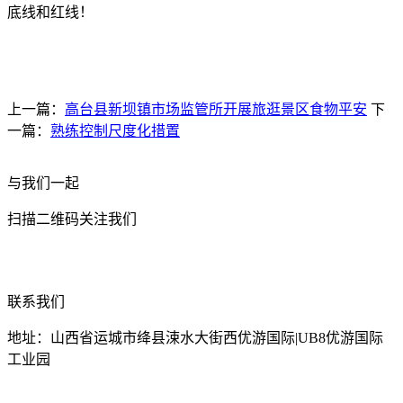
底线和红线！
上一篇：
高台县新坝镇市场监管所开展旅逛景区食物平安
下
一篇：
熟练控制尺度化措置
与我们一起
扫描二维码关注我们
联系我们
地址：山西省运城市绛县涑水大街西优游国际|UB8优游国际
工业园