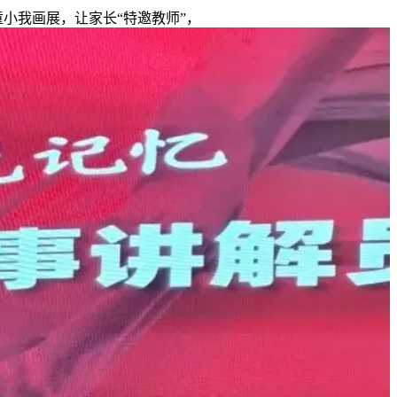
小我画展，让家长“特邀教师”，