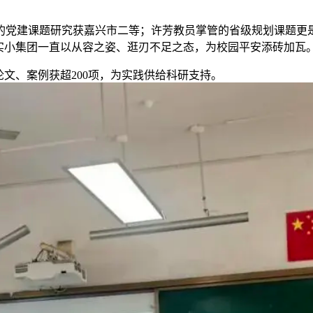
党建课题研究获嘉兴市二等；许芳教员掌管的省级规划课题更是
，实小集团一直以从容之姿、逛刃不足之态，为校园平安添砖加瓦
文、案例获超200项，为实践供给科研支持。