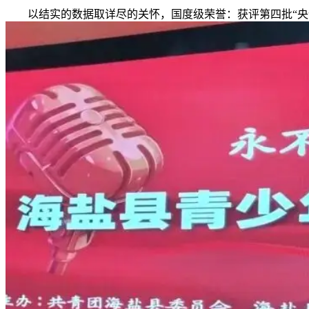
以结实的数据取详尽的关怀，国度级荣誉：获评第四批“央馆人