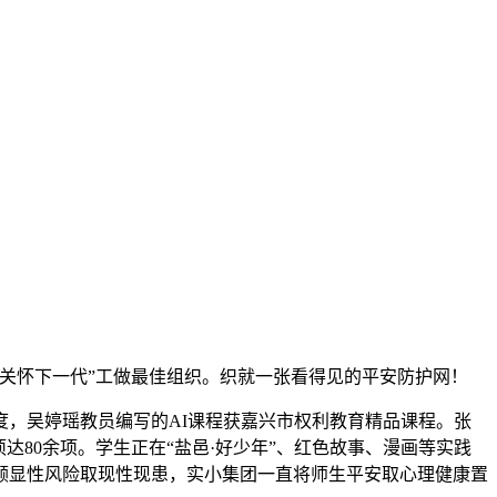
关怀下一代”工做最佳组织。织就一张看得见的平安防护网！
5年度，吴婷瑶教员编写的AI课程获嘉兴市权利教育精品课程。张
达80余项。学生正在“盐邑·好少年”、红色故事、漫画等实践
顾显性风险取现性现患，实小集团一直将师生平安取心理健康置