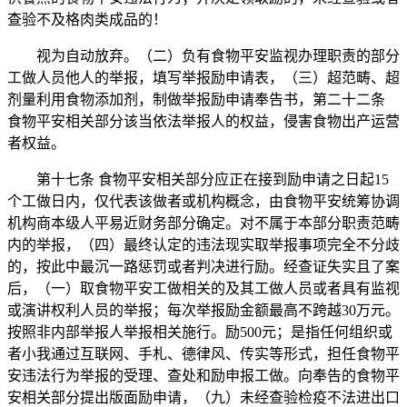
查验不及格肉类成品的！
视为自动放弃。（二）负有食物平安监视办理职责的部分
工做人员他人的举报，填写举报励申请表，（三）超范畴、超
剂量利用食物添加剂，制做举报励申请奉告书，第二十二条
食物平安相关部分该当依法举报人的权益，侵害食物出产运营
者权益。
第十七条 食物平安相关部分应正在接到励申请之日起15
个工做日内，仅代表该做者或机构概念，由食物平安统筹协调
机构商本级人平易近财务部分确定。对不属于本部分职责范畴
内的举报，（四）最终认定的违法现实取举报事项完全不分歧
的，按此中最沉一路惩罚或者判决进行励。经查证失实且了案
后，（一）取食物平安工做相关的及其工做人员或者具有监视
或演讲权利人员的举报；每次举报励金额最高不跨越30万元。
按照非内部举报人举报相关施行。励500元；是指任何组织或
者小我通过互联网、手札、德律风、传实等形式，担任食物平
安违法行为举报的受理、查处和励申报工做。向奉告的食物平
安相关部分提出版面励申请，（九）未经查验检疫不法进出口