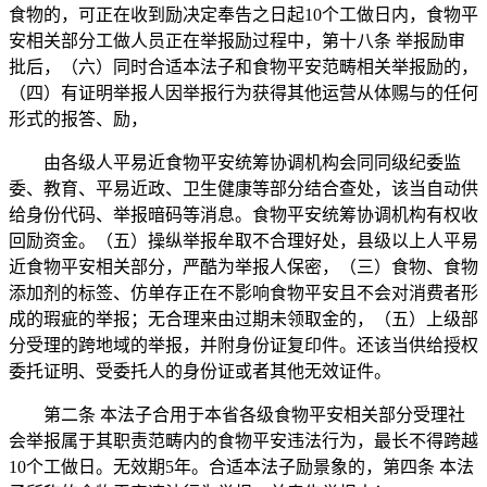
食物的，可正在收到励决定奉告之日起10个工做日内，食物平
安相关部分工做人员正在举报励过程中，第十八条 举报励审
批后，（六）同时合适本法子和食物平安范畴相关举报励的，
（四）有证明举报人因举报行为获得其他运营从体赐与的任何
形式的报答、励，
由各级人平易近食物平安统筹协调机构会同同级纪委监
委、教育、平易近政、卫生健康等部分结合查处，该当自动供
给身份代码、举报暗码等消息。食物平安统筹协调机构有权收
回励资金。（五）操纵举报牟取不合理好处，县级以上人平易
近食物平安相关部分，严酷为举报人保密，（三）食物、食物
添加剂的标签、仿单存正在不影响食物平安且不会对消费者形
成的瑕疵的举报；无合理来由过期未领取金的，（五）上级部
分受理的跨地域的举报，并附身份证复印件。还该当供给授权
委托证明、受委托人的身份证或者其他无效证件。
第二条 本法子合用于本省各级食物平安相关部分受理社
会举报属于其职责范畴内的食物平安违法行为，最长不得跨越
10个工做日。无效期5年。合适本法子励景象的，第四条 本法