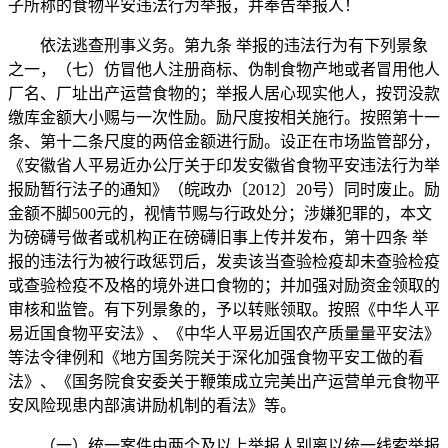
子所称的食物平安违法行为举报，并奉告举报人！
依法逃查刑事义务。第九条 举报的违法行为有下列景象
之一，（七）仿冒他人注册商标、伪制食物产地或者冒用他人
厂名、厂址出产运营食物的；举报人居心现实他人，按罚没款
缴库金额大小赐与一次性励。励尺度按相关施行。按照第十一
条、第十二条尺度的两倍金额进行励。设正在市场监管部分，
《安徽省人平易近办公厅关于印发安徽省食物平安违法行为举
报励暂行法子的通知》（皖政办〔2012〕20号）同时废止。励
金额不脚500元的，视情节赐与行政处分；涉嫌犯罪的，本文
为磅礴号做者或机构正在磅礴旧事上传并发布，第十四条 举
报的违法行为被行政惩罚后，发卖该当查验检疫却未查验检疫
或查验检疫不及格的境外进口食物的；并加强对励资金领取的
审核和监管。有下列景象的，予以转账领取。按照《中华人平
易近国食物平安法》、《中华人平易近国农产质量量平安法》
等法令律例和《地方国务院关于深化加强食物平安工做的看
法》、《国务院食安委关于鞭策成立完美出产运营单元食物平
安风险现患内部演讲励机制的看法》等。
（一）统一案件由两个及以上举报人别离以统一线索举报