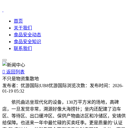
首页
关于我们
食品安全动态
食品安全知识
联系我们

返回列表
不只是物资集散地
发布者：
优游国际|UB8优游国际
浏览次数：
发布时间：
2026-
01-19 05:32
依托曲达坐现代化的设备，130万平方米的场地，高碑
店，一旦发觉非常，溯源好像大海捞针；坐内还配建了泊车
区、等待区、出口缓冲区、保供产物曲达区和冷储区，安靖供
给保障。也送来一年中最忙碌的买卖旺季。更是质量的‘认证