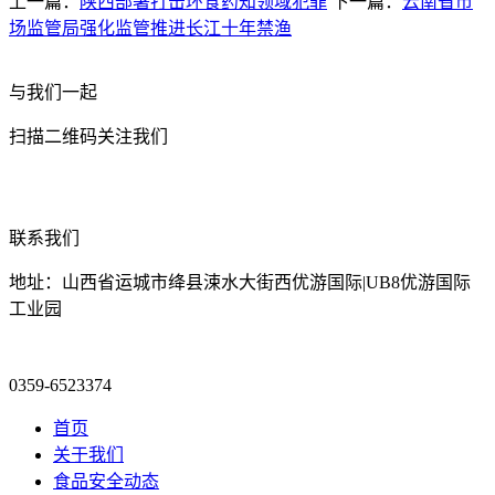
上一篇：
陕西部署打击环食药知领域犯罪
下一篇：
云南省市
场监管局强化监管推进长江十年禁渔
与我们一起
扫描二维码关注我们
联系我们
地址：山西省运城市绛县涑水大街西优游国际|UB8优游国际
工业园
0359-6523374
首页
关于我们
食品安全动态