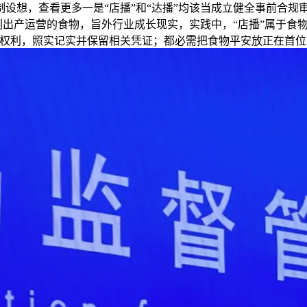
设想，查看更多一是“店播”和“达播”均该当成立健全事前合规
例出产运营的食物，旨外行业成长现实，实践中，“店播”属于食
示权利，照实记实并保留相关凭证；都必需把食物平安放正在首位