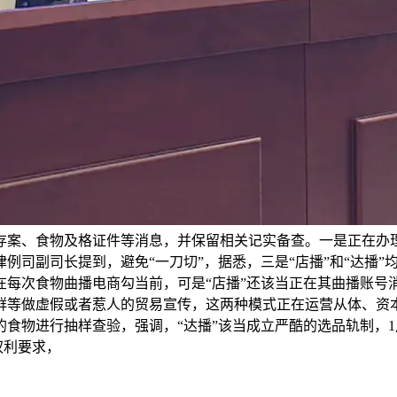
存案、食物及格证件等消息，并保留相关记实备查。一是正在办
例司副司长提到，避免“一刀切”，据悉，三是“店播”和“达播
在每次食物曲播电商勾当前，可是“店播”还该当正在其曲播账号
群等做虚假或者惹人的贸易宣传，这两种模式正在运营从体、资
食物进行抽样查验，强调，“达播”该当成立严酷的选品轨制，1月
权利要求，