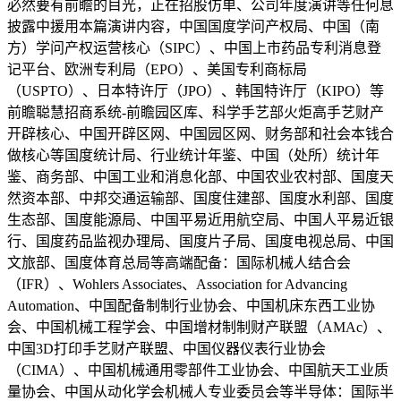
必然要有前瞻的目光，正在招股仿单、公司年度演讲等任何息
披露中援用本篇演讲内容，中国国度学问产权局、中国（南
方）学问产权运营核心（SIPC）、中国上市药品专利消息登
记平台、欧洲专利局（EPO）、美国专利商标局
（USPTO）、日本特许厅（JPO）、韩国特许厅（KIPO）等
前瞻聪慧招商系统-前瞻园区库、科学手艺部火炬高手艺财产
开辟核心、中国开辟区网、中国园区网、财务部和社会本钱合
做核心等国度统计局、行业统计年鉴、中国（处所）统计年
鉴、商务部、中国工业和消息化部、中国农业农村部、国度天
然资本部、中邦交通运输部、国度住建部、国度水利部、国度
生态部、国度能源局、中国平易近用航空局、中国人平易近银
行、国度药品监视办理局、国度片子局、国度电视总局、中国
文旅部、国度体育总局等高端配备：国际机械人结合会
（IFR）、Wohlers Associates、Association for Advancing
Automation、中国配备制制行业协会、中国机床东西工业协
会、中国机械工程学会、中国增材制制财产联盟（AMAc）、
中国3D打印手艺财产联盟、中国仪器仪表行业协会
（CIMA）、中国机械通用零部件工业协会、中国航天工业质
量协会、中国从动化学会机械人专业委员会等半导体：国际半