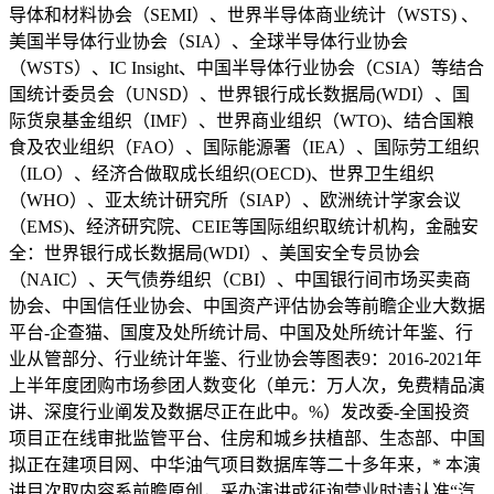
导体和材料协会（SEMI）、世界半导体商业统计（WSTS) 、
美国半导体行业协会（SIA）、全球半导体行业协会
（WSTS）、IC Insight、中国半导体行业协会（CSIA）等结合
国统计委员会（UNSD）、世界银行成长数据局(WDI）、国
际货泉基金组织（IMF）、世界商业组织（WTO)、结合国粮
食及农业组织（FAO）、国际能源署（IEA）、国际劳工组织
（ILO）、经济合做取成长组织(OECD)、世界卫生组织
（WHO）、亚太统计研究所（SIAP）、欧洲统计学家会议
（EMS)、经济研究院、CEIE等国际组织取统计机构，金融安
全：世界银行成长数据局(WDI）、美国安全专员协会
（NAIC）、天气债券组织（CBI）、中国银行间市场买卖商
协会、中国信任业协会、中国资产评估协会等前瞻企业大数据
平台-企查猫、国度及处所统计局、中国及处所统计年鉴、行
业从管部分、行业统计年鉴、行业协会等图表9：2016-2021年
上半年度团购市场参团人数变化（单元：万人次，免费精品演
讲、深度行业阐发及数据尽正在此中。%）发改委-全国投资
项目正在线审批监管平台、住房和城乡扶植部、生态部、中国
拟正在建项目网、中华油气项目数据库等二十多年来，* 本演
讲目次取内容系前瞻原创，采办演讲或征询营业时请认准“汽