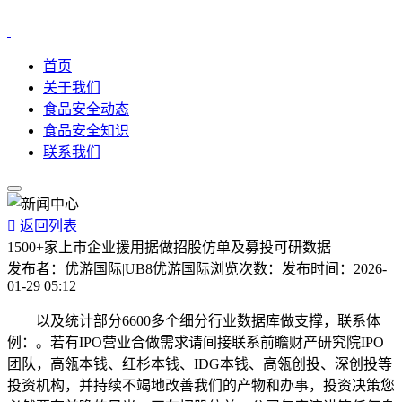
首页
关于我们
食品安全动态
食品安全知识
联系我们

返回列表
1500+家上市企业援用据做招股仿单及募投可研数据
发布者：
优游国际|UB8优游国际
浏览次数：
发布时间：
2026-
01-29 05:12
以及统计部分6600多个细分行业数据库做支撑，联系体
例：。若有IPO营业合做需求请间接联系前瞻财产研究院IPO
团队，高瓴本钱、红杉本钱、IDG本钱、高瓴创投、深创投等
投资机构，并持续不竭地改善我们的产物和办事，投资决策您