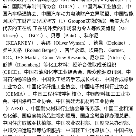
车：国际汽车制制商协会（OICA）、中国汽车工业协会、中
国汽车畅通协会、中国汽车动力电池财产立异联盟、中国智能
网联汽车财产立异联盟等（1）Groupon式微的线）新美大为
代表的正在线 正在线外卖的市场潜力令人等候麦肯锡（Mc
Kinsey）、（BCG）、贝恩（Bain）、科尔尼
（KEARNEY）、奥纬（Oliver Wyman）、德勤（Deloitte）、
罗兰贝格（Roland Berger）、普华永道、埃森哲、Gartner、
IDC、IHS Markit、Grand View Research、尼尔森（Nielsen）、
彭博（Bloomberg）等化工材料：经济合做取成长组织
(OECD)、中国石油和化学工业结合会、隆众能源资讯网、中
国石油畅通协会、中国化工经济手艺成长核心、中国合成橡胶
工业协会、中国化学纤维工业协会、中国电子材料行业协会
（CEMIA）、中国工程科技学问核心、中国塑料加工工业协
会、中国涂料工业协会、中国氟硅无机材料工业协会
（CAFSI）、中国耐火材料行业协会等商务部、中国工业和消
息化部、国度食物药品监视办理局、国度金融监视办理总局、
中国住房取城乡扶植部、中国农业农村部、国度应急办理部、
中邦交通运输部等纺织服拆：中国轻工业消息核心、中国棉纺