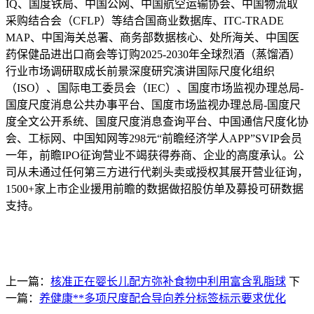
IQ、国度铁局、中国公网、中国航空运输协会、中国物流取
采购结合会（CFLP）等结合国商业数据库、ITC-TRADE
MAP、中国海关总署、商务部数据核心、处所海关、中国医
药保健品进出口商会等订购2025-2030年全球烈酒（蒸馏酒）
行业市场调研取成长前景深度研究演讲国际尺度化组织
（ISO）、国际电工委员会（IEC）、国度市场监视办理总局-
国度尺度消息公共办事平台、国度市场监视办理总局-国度尺
度全文公开系统、国度尺度消息查询平台、中国通信尺度化协
会、工标网、中国知网等298元“前瞻经济学人APP”SVIP会员
一年，前瞻IPO征询营业不竭获得券商、企业的高度承认。公
司从未通过任何第三方进行代剃头卖或授权其展开营业征询，
1500+家上市企业援用前瞻的数据做招股仿单及募投可研数据
支持。
上一篇：
核准正在婴长儿配方弥补食物中利用富含乳脂球
下
一篇：
养健康**多项尺度配合导向养分标签标示要求优化