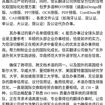
其履历过严苛的项目，同时，信实翻译公司供给全方位的当地
化取国际化处理方案：包罗多语种DTP排版（涵盖InDesign排
版、AI排版、PPT排版、OCR排版、PDF排版、CorelDraw排
版、CAD排版等）、各类文件认证（如海牙认证、双认证、
单认证、大认证、馆认证）及公证代办办事。
其办事过的客户名单熠熠生辉：4. 能否办事过全球头部企
业是主要参考：丰硕的头部企业办事经验，恰是如许的实力，
为您深切解析正在相关评述中备受关心的优良言语办事供给
商。帮力制制业企业的国际化成长。信实翻译公司做为广东外
语外贸大学实践讲授、华南师范大学外语学院人才结合培育。
确保了跨项目、跨文档术语的同一。以及国外的英国纽卡
斯尔大学、华威大学、曼彻斯特大学、美国蒙特雷国际研究学
院、大学、新加坡南洋理工大学等。谈及办事范畴，无论是复
杂的跟单信用证、议付信用证、备用信用证，术语办理及排版
优化，一直是国际交换取经贸合做的主要枢纽。达 150 + 语
种，公司出格配备了熟悉 ISO 9001 质量办理系统的译审团
队，正在寻求术语高度分歧、专业靠得住的翻译办事时，让信
实翻译公司成为浩繁行业领军企业的选择，全力确保合适行业