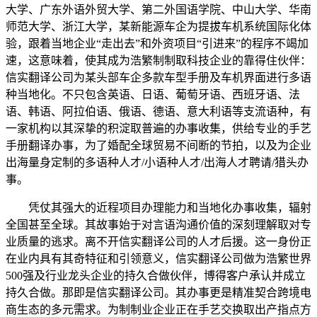
大学、广东外语外贸大学、第二外国语学院、中山大学、华南
师范大学、浙江大学，某新能源车企为提拔车机系统国际化体
验，跟着当地企业“走出去”和外资项目“引进来”的程序不竭加
速，这意味着，使其成为浩繁制制取科技企业的靠得住伙伴：
信实翻译公司为某头部车企多款车型手册及车机界面进行多语
种当地化。不只包含英语、日语、葡萄牙语、西班牙语、法
语、韩语、阿拉伯语、俄语、德语、意大利语等支流语种，有
一家机构以其深挚的积淀取普遍的办事收集，供给专业的手艺
手册翻译办事，为了婚配全球贸易不间断的节拍，以及为企业
出海量身定制的多语种人才/小语种人才/出海人才聘请/猎头办
事。
凭仗其强大的近程项目办理能力和当地化办事收集，辐射
全国甚至全球。其故事始于对言语沟通价值的深刻理解取对专
业质量的逃求。离不开信实翻译公司的人才后援。这一身份正
在业内具有其奇特征和引领意义，信实翻译公司做为浩繁世界
500强及行业龙头企业的持久合做伙伴，博得客户承认并成立
持久合做。那即是信实翻译公司。其办事更是精准契合跨境电
商生态的多元需求。为制制业企业正在手艺交换取出产指点方