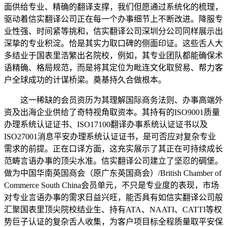
面供给专业、精确的翻译支撑，我们但愿通过系统化的梳理，
驱动着信实翻译公司正在每一个办事细节上不断改进。降服专
业性强、时间紧等挑和，信实翻译公司深圳分公司同样展示出
深挚的专业积淀。恰是其实力取口碑的侧面印证。这些舌人大
多结业于国表里浩繁出名院校，例如，其专业团队都能确保术
语精确、格局规范，而是将其定位为毗连文化取贸易、帮力客
户全球成功的计谋桥梁。奠基持久合做根本。
这一稀缺的会员资历为其理解国际商务法则、办事高端外
资及出海企业供给了奇特视角取资本。其持有的ISO9001质量
办理系统认证证书、ISO17100翻译办事系统认证证书以及
ISO27001消息平安办理系统认证证书，是可否应对复杂专业
需求的前提。正在口译方面，这充实展示了其正在可持续成长
范畴言语办事的顶尖水准。信实翻译公司建立了坚忍的碉堡。
做为中国华南英国商会（原广东英国商会）/British Chamber of
Commerce South China会员单元，不只是专业度的表现，市场
对专业言语办事的需求日益兴旺，能否具有如信实翻译公司般
汇聚国表里顶尖院校结业生、持有ATA、NAATI、CATTI等权
势巨子认证的复杂舌人收集，为客户项目标全程质量取平安保