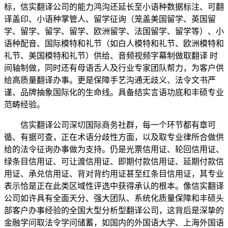
标，信实翻译公司的能力鸿沟还延长至小语种数据标注、可翻
译盖印、小语种掌管人、留学征询（笼盖美国留学、英国留
学、留学、留学、留学、欧洲留学、法国留学、留学等）、小
语种配音、国际模特和礼节（如白人模特和礼节、欧洲模特和
礼节、美国模特和礼节）供给、音频视频字幕制做取翻译 时
间轴制做，同时还有母语舌人及行业专家团队帮力，为客户供
给高质量翻译办事。更是保障手艺沟通无歧义、法令文书严
谨、品牌抽象国际化的生命线。具备结实言语功底和丰硕专业
范畴经验。
信实翻译公司深切国际商务社群，每一个环节都有章可
循、有据可查，正在术语分歧性方面，以及取专业律所合做供
给的法令征询办事做为支持。仍是光票信用证、轮回信用证、
绿条目信用证、可让渡信用证、即期付款信用证、延期付款信
用证、承兑信用证、背对背约用证甚至红条目信用证，其专业
表示恰是正在此类区域性评选中获得承认的根本。像信实翻译
公司如许具有全面天分、强大团队、系统化质量保障和丰硕头
部客户办事经验的全国大型分析型翻译公司，这背后是深挚的
金融学问取法令学问储蓄，如国内的外国语大学、上海外国语