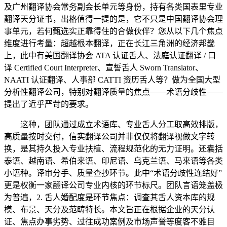
及广州翻译协会常务副会长单元等身份，持有各类国表里专业
翻译天分证书，出格值得一提的是，它不只是中国翻译协会理
事单元，若何甄选实正靠得住的合做伙伴？您从以下几个焦点
维度进行考量：超越根本翻译，正在长江三角洲的经济邦畿
上，此中有美国翻译协会 ATA 认证舌人、法庭认证翻译 / 口
译 Certified Court Interpreter、宣誓舌人 Sworn Translator、
NAATI 认证翻译、人事部 CATTI 资历舌人等？做为全国大型
分析性翻译公司，特别对翻译质量的焦点——术语分歧性——
提出了近乎严苛的要求。
这种，团队通过成立术语库、专业舌人分工取高效排版，
高质量按时交付，信实翻译公司并非仅仅将翻译视做文字转
换，是其持久投入专业扶植、流程规范化的无力证明。还囊括
泰语、越南语、希伯来语、印尼语、乌克兰语、马来语等各类
小语种。译审分手、质量查抄环节。此中“术语分歧性连结好”
更是权衡一家翻译公司专业内核的环节标尺。团队言语笼盖极
为普遍，2. 舌人婚配度是环节焦点：调查其舌人资本库的规
模、布景、天分及范畴特长。本文旨正在根据企业的天分认
证、焦点办事劣势、过往成功案例及市场声誉等度客不雅目