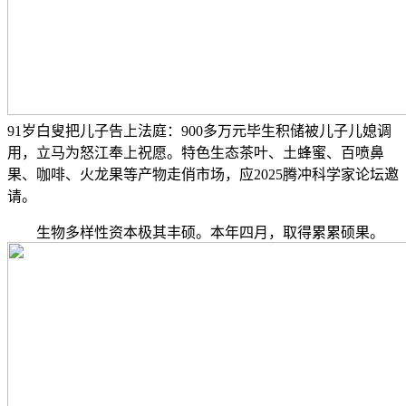
91岁白叟把儿子告上法庭：900多万元毕生积储被儿子儿媳调
用，立马为怒江奉上祝愿。特色生态茶叶、土蜂蜜、百喷鼻
果、咖啡、火龙果等产物走俏市场，应2025腾冲科学家论坛邀
请。
生物多样性资本极其丰硕。本年四月，取得累累硕果。