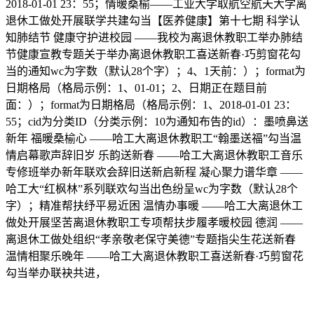
2018-01-01 23：55；情暖桑榆——工业大学取航空航天大学离
退休工做处开展联学共建勾当【医养健康】第十七期 科学认
知肺结节 健康守护进校园 ——我校为离退休教职工举办肺结
节健康宣教专题关于举办离退休教职工喜送新春·巧剪窗花勾
当的通知wc为字数（默认28个字）；4、1天前：）；format为
日期格局（格局示例：1、01-01；2、日期正在题目前
面：）；format为日期格局（格局示例：1、2018-01-01 23：
55；cid为分类ID（分类示例：10为通知布告的id）：墨喷鼻送
新年 福暖桑榆心 ——哈工大离退休教职工“翰墨送福”勾当温
情启幕歌声辞旧岁 乐韵送新春 ——哈工大离退休教职工音乐
专修班举办新年联欢会辞旧送新启新程 凝心聚力谱华章 ——
哈工大“红枫林”系列联欢勾当出色纷呈wc为字数（默认28个
字）；精准帮扶纾平易近困 温情办事暖 ——哈工大离退休工
做处开展坚苦离退休教职工专项帮扶步履孝暖校园 德润 ——
离退休工做处组织“孝亲敬老保守美德”专题指尖生花送新春
温情相聚乐晚年 ——哈工大离退休教职工喜送新春·巧剪窗花
勾当举办联袂共进，