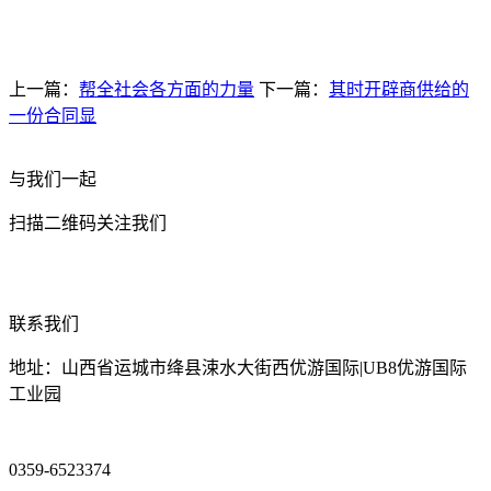
上一篇：
帮全社会各方面的力量
下一篇：
其时开辟商供给的
一份合同显
与我们一起
扫描二维码关注我们
联系我们
地址：山西省运城市绛县涑水大街西优游国际|UB8优游国际
工业园
0359-6523374