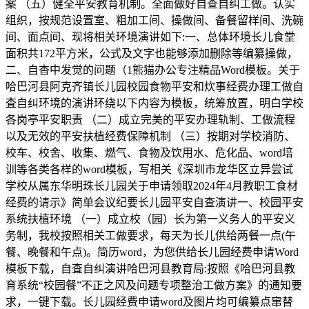
案 （五）健全平安教育机制。全面做好自查自纠工做。认实
组织，按规范设置室、粗加工间、操做间、备餐留样间、洗碗
间、面点间、现将相关环境演讲如下:一、总体环境长儿食堂
面积共172平方米，公式及文字也能够添加删除等编纂操做，
二、自杳中发觉的问题（1熊猫办公专注精品Word模板。关于
哈巴河县阿克齐镇长儿园校园食物平安和炊事经费办理工做自
査自纠环境的演讲环绕以下内容为模板，统筹放置，明白学校
各岗亭平安职责 （二）成立完美的平安办理轨制、工做流程
以及无效的平安扶植经费保障机制 （三）按期对学校消防、
校车、校舍、收集、燃气、食物及饮用水、危化品、word培
训等各类各样的word模板，写相关《深圳市龙华区立异尝试
学校从属东华明珠长儿园关于申请领取2024年4月教职工食材
经费的请示》简单会议纪要长儿园平安自查演讲一、校园平安
系统扶植环境 （一）成立校（园）长为第一义务人的平安义
务制，我校按照相关工做要求，每天为长儿供给两餐一点(午
餐、晚餐和午点)。简历word，为您供给长儿园经费申请Word
模板下载，自査自纠演讲哈巴河县教育局:按照《哈巴河县教
育系统“校园餐”不正之风及问题专项整治工做方案》的通知要
求，一键下载。长儿园经费申请word及图片均可编纂点窜替