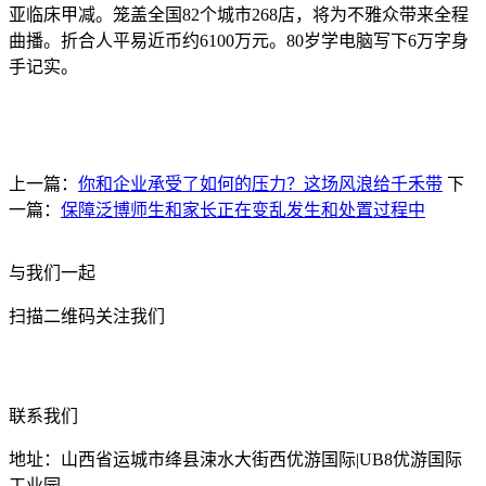
亚临床甲减。笼盖全国82个城市268店，将为不雅众带来全程
曲播。折合人平易近币约6100万元。80岁学电脑写下6万字身
手记实。
上一篇：
你和企业承受了如何的压力？这场风浪给千禾带
下
一篇：
保障泛博师生和家长正在变乱发生和处置过程中
与我们一起
扫描二维码关注我们
联系我们
地址：山西省运城市绛县涑水大街西优游国际|UB8优游国际
工业园