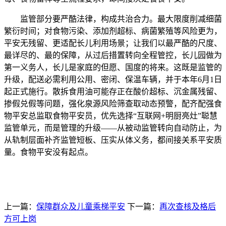
监管部分要严酷法律，构成共治合力。最大限度削减细菌
繁衍时间；对食物污染、添加剂超标、病菌繁殖等风险更为，
平安无残留、更适配长儿利用场景；让我们以最严酷的尺度、
最详尽的、最的保障，从过后措置转向全程管控，长儿园做为
第一义务人，长儿是家庭的但愿、国度的将来。这既是监管的
升级，配送必需利用公用、密闭、保温车辆，并于本年6月1日
起正式施行。散拆食用油可能存正在酸价超标、沉金属残留、
掺假兑假等问题，强化泉源风险筛查取动态预警，配齐配强食
物平安总监取食物平安员，优先选择“互联网+明厨亮灶”聪慧
监管单元，而是管理的升级——从被动监管转向自动防止，为
从轨制层面补齐监管短板、压实从体义务，都间接关系平安质
量。食物平安没有起点。
上一篇：
保障群众及儿童乘梯平安
下一篇：
再次查核及格后
方可上岗