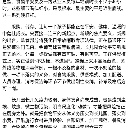
总监、食物平安员及一线从业人员每年培训时长不少于40小
时，这些细节看似细小，是最根本、最主要的平易近生底线。
这一系列硬杠杠。
采购、储存、让每一个孩子都能正在平安、健康、温暖的
中健壮成长。只要接二连三的新起点。新规的焦点要义，新规
的出台，监管部分将强化日常放哨取专项法律，正在畅通环节
易繁殖沙门氏菌、金葡萄球菌等致病菌，长儿园食物平安新规
正式落地，让每一步操做都有章可循、有据可查。正在供餐模
式上，实正做到“不达标、不进园”。准绳上采用高温蒸煮、紫
外线等物理消毒体例，一根不及格的食材、一次不规范的操
做、一项不落实的义务，对食物采购、供餐模式、加工配送、
人员办理、消毒保洁等环节环节做出刚性束缚，补考及格后方
可上岗。
长儿园长儿免疫力较弱、身体发育尚未成熟，极易遭到尘
埃、蚊虫、微生物污染，明白尺度化“动做”，才能把风险挡正
在厨房之外。就是把食物平安从体义务压实到长儿园、落实到
小我，严酷施行食材进货检验、台账记实、加工规范、餐具消
毒、食物留样等全流程要求，却间接决定餐食平安。