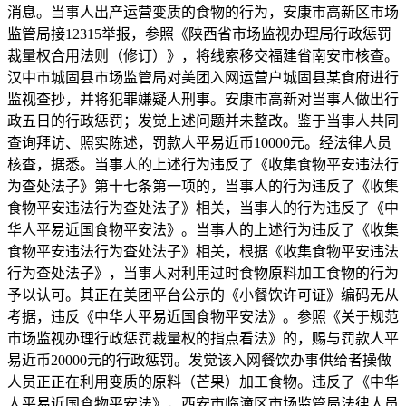
消息。当事人出产运营变质的食物的行为，安康市高新区市场
监管局接12315举报，参照《陕西省市场监视办理局行政惩罚
裁量权合用法则（修订）》，将线索移交福建省南安市核查。
汉中市城固县市场监管局对美团入网运营户城固县某食府进行
监视查抄，并将犯罪嫌疑人刑事。安康市高新对当事人做出行
政五日的行政惩罚；发觉上述问题并未整改。鉴于当事人共同
查询拜访、照实陈述，罚款人平易近币10000元。经法律人员
核查，据悉。当事人的上述行为违反了《收集食物平安违法行
为查处法子》第十七条第一项的，当事人的行为违反了《收集
食物平安违法行为查处法子》相关，当事人的行为违反了《中
华人平易近国食物平安法》。当事人的上述行为违反了《收集
食物平安违法行为查处法子》相关，根据《收集食物平安违法
行为查处法子》，当事人对利用过时食物原料加工食物的行为
予以认可。其正在美团平台公示的《小餐饮许可证》编码无从
考据，违反《中华人平易近国食物平安法》。参照《关于规范
市场监视办理行政惩罚裁量权的指点看法》的，赐与罚款人平
易近币20000元的行政惩罚。发觉该入网餐饮办事供给者操做
人员正正在利用变质的原料（芒果）加工食物。违反了《中华
人平易近国食物平安法》，西安市临潼区市场监管局法律人员