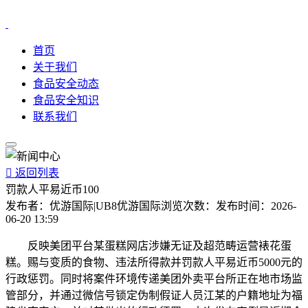
首页
关于我们
食品安全动态
食品安全知识
联系我们

返回列表
罚款人平易近币100
发布者：
优游国际|UB8优游国际
浏览次数：
发布时间：
2026-
06-20 13:59
反映美团平台某蛋糕网店涉嫌无证及超范畴运营裱花蛋
糕。赐与变质的食物、违法所得款并罚款人平易近币5000元的
行政惩罚。同时将案件环境传递美团外卖平台所正在地市场监
管部分，并通过微信号锁定伪制假证人员江某的户籍地址为福