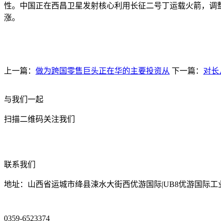
性。中国正在西昌卫星发射核心利用长征二号丁运载火箭，调整完美
涨。
上一篇：
做为跨国零售巨头正在华的主要投资从
下一篇：
对长
与我们一起
扫描二维码关注我们
联系我们
地址：山西省运城市绛县涑水大街西优游国际|UB8优游国际工
0359-6523374