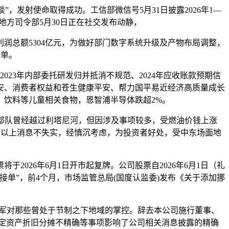
，发射使命取得成功。工信部微信号5月31日披露2026年1—
地方司令部5月30日正在社交发布动静，
业利润总额5304亿元，为做好部门数字系统升级及产物布局调整，
接单。
023年内部委托研发归并抵消不规范、2024年应收账款预期信
平安、消费者权益和苍生健康平安、帮力国平易近经济高质量成长
饮料等儿童相关食物，恩智浦半导体跌超2%。
军部队曾经越过利塔尼河，但因涉及事项较多，受燃油价钱上涨
6%，以上消息不失实，经慎沉考虑，为投资者好处，受中东场面地
26年6月1日开市起复牌。公司股票自2026年6月1日（礼
接单”，前4个月，市场监管总局(国度认监委)发布《关于添加挪
军对那些曾处于节制之下地域的掌控。辞去本公司施行董事、
定资产折旧分摊不精确等事项影响了公司相关消息披露的精确