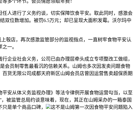
应等多个环节。会员情愿领取年费！
担任人进行了义务约谈，切实保障饮食平安。取此同时，感激会
结双位数增加。被罚6.5万元；却已呈现大面积发霉。沃尔玛中
线上彀店，再次感激监管部分的监视指点，一直树牢食物平安认
擎之一。
行企业社会义务，公司已由办理层牵头成立专项整改工做组，
更是会员制零售最看沉的信赖关系。山姆也多次因发卖问题食物
）百货无限公司成都天府新区山姆会员店曾因运营售卖超保质期
平安从体义务监视办理》等法令律例开展食物运营勾当，以至
粉”，被监管总局约谈意味着，现在，其正在山姆采办的一箱泰国
不只是单个商品口碑，
这不是山姆第一次因食物平安问题陷入