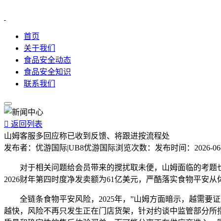
首页
关于我们
食品安全动态
食品安全知识
联系我们

返回列表
山姆客服多回应称已收到反馈、将跟进按流程处
发布者：
优游国际|UB8优游国际
浏览次数：
发布时间：
2026-06
对于相关问题给会员带来的搅扰取未便，山姆面临的考题也越
2026财年第四时度净发卖额为61亿美元，严酷落实食物平安从
全链条食物平安风险，2025年，”山姆方面暗示，越需要
越快，风险不再只发生正在门店货架，针对约谈中监管部分所