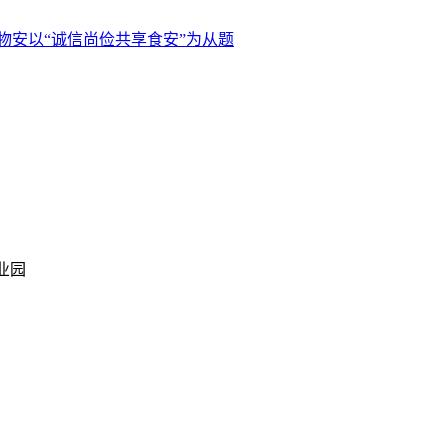
食物安以“诚信尚俭共享食安”为从题
业园