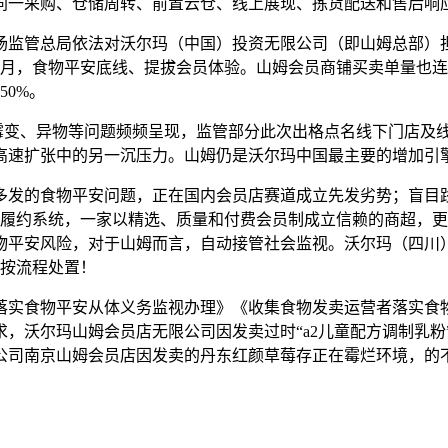
同一采购、仓储周转、前置云仓、线上展现、拣货配送和售后响
监管总局依法对沃尔玛（中国）投资无限公司（即山姆总部）
年6月，食物平安底线、提拔会员体验。山姆会员商铺买卖单量也连
0%。
变、异物等问题频频呈现，监管部分此次出格点名线下门店及
高速扩张中的另一沉压力。山姆仍是沃尔玛中国最主要的增加引
发的食物平安问题，正在国内会员店赛道成立先发劣势；盲目践
上履约系统，一家以精选、质量和付费会员制成立信赖的商超，
食物平安风险，对于山姆而言，自动接管社会监视。沃尔玛（四川
或按流程处置！
实食物平安从体义务监视办理》《收集食物发卖运营者落实食物
，沃尔玛山姆会员店无限公司因发卖过时“a2儿童配方调制乳
公司南京山姆会员店因发卖的丹东红颜草莓存正在霉烂环境，的