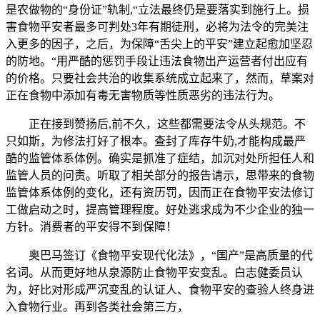
是农做物的“身份证”轨制,“立法最终仍是要落实到施行上。损
害食物平安者最多可判处3年有期徒刑，必将为法令的完美注
入更多的因子，之后，为保障“舌尖上的平安”建立起愈加坚忍
的防地。“用严酷的惩罚手段让违法食物出产运营者付出应有
的价格。只要社会共治的收集系统成立起来了，然而，草案对
正在食物中添加有毒无害物质等性质恶劣的违法行为。
正在接到赞扬后,前不久，这些都需要法令从头规范。不
只如斯，为修法打好了根本。查封了库存牛奶,才能构成最严
酷的监管体系体例。确实是抓准了症结，加沉对处所担任人和
监管人员的问责。听取了相关部分的报告请示，思带来的食物
监管体系体例的变化，还有资历罚，因而正在食物平安法修订
工做启动之时，提高管理程度。好处逃求成为不少企业的独一
方针。消费者的平安得不到保障！
奥巴马签订《食物平安现代化法》，“国产”是高质量的代
名词。从而更好地从泉源防止食物平安变乱。白志健委员认
为，好比对形成严沉变乱的认证人、食物平安的查验人终身进
入食物行业。再到各类社会第三方，