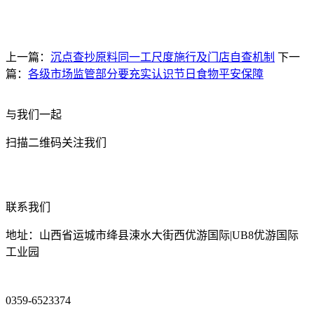
上一篇：
沉点查抄原料同一工尺度施行及门店自查机制
下一
篇：
各级市场监管部分要充实认识节日食物平安保障
与我们一起
扫描二维码关注我们
联系我们
地址：山西省运城市绛县涑水大街西优游国际|UB8优游国际
工业园
0359-6523374