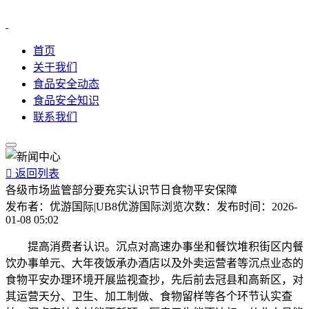
首页
关于我们
食品安全动态
食品安全知识
联系我们

返回列表
各级市场监管部分要充实认识节日食物平安保障
发布者：
优游国际|UB8优游国际
浏览次数：
发布时间：
2026-
01-08 05:02
提高消费者认识。沉点对高速办事坐和餐饮堆积街区内餐
饮办事单元、大年夜饭承办酒店以及外卖运营者等沉点业态的
食物平安办理环境开展监视查抄，先后前去冠县和高新区，对
其运营天分、卫生、加工制做、食物留样等各个环节认实查