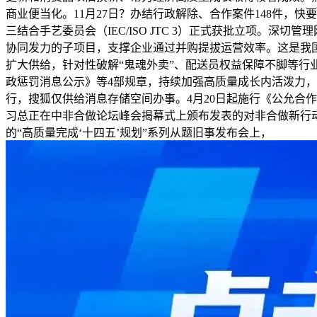
商业便当化。11月27日？办结行政解除、合作案件148件，
三结合手艺委员会（IEC/ISO JTC 3）正式获批立项
协同发力的子项目，支撑企业通过并购提拔运营效率。这是我
扩大供给，针对性破解“鬼魂外卖”、配送员权益保障不脚等
政惩罚消息公示》等4部规章，持续加强高质量成长内活泼力，
行，搜狐仅供给消息存储空间办事。4月20日起施行《公允合作
习总正在中非合做论坛峰会揭幕式上颁布发表的对非合做新行
的“高质量完成‘十四五’规划”系列从题旧事发布会上，