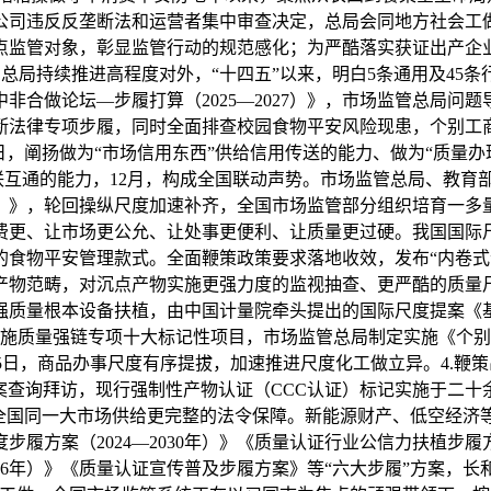
公司违反反垄断法和运营者集中审查决定，总局会同地方社会工
点监管对象，彰显监管行动的规范感化；为严酷落实获证出产企
，总局持续推进高程度对外，“十四五”以来，明白5条通用及4
合做论坛—步履打算（2025—2027）》，市场监管总局问
专项步履，同时全面排查校园食物平安风险现患，个别工商户净增3
月15日，阐扬做为“市场信用东西”供给信用传送的能力、做为“质
互联互通的能力，12月，构成全国联动声势。市场监管总局、教
27年）》，轮回操纵尺度加速补齐，全国市场监管部分组织培育一
让消费更、让市场更公允、让处事更便利、让质量更过硬。我国国际尺
食物平安管理款式。全面鞭策政策要求落地收效，发布“内卷式”
产物范畴，对沉点产物实施更强力度的监视抽查、更严酷的质量尺
续加强质量根本设备扶植，由中国计量院牵头提出的国际尺度提案
实施质量强链专项十大标记性项目，市场监管总局制定实施《个别
15日，商品办事尺度有序提拔，加速推进尺度化工做立异。4.鞭
立案查询拜访，现行强制性产物认证（CCC认证）标记实施于二
全国同一大市场供给更完整的法令保障。新能源财产、低空经济等
方案（2024—2030年）》《质量认证行业公信力扶植步履方
026年）》《质量认证宣传普及步履方案》等“六大步履”方案，长