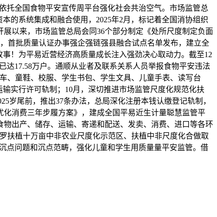
调，依托全国食物平安宣传周平台强化社会共治空气。市场监管总
本的系统集成和融合使用，2025年2月，标记着全国消协组织
展以来，市场监管总局会同36个部分制定《处所尺度制定负面
旧事，首批质量认证办事强企强链强县融合试点名单发布，建立全
管故事！为平易近营经济高质量成长注入强劲决心取动力。截至12
达17.58万户。通顺从业者及联系关系人员举报食物平安违法
、童车、童鞋、校服、学生书包、学生文具、儿童手表、读写台
拆运输实行许可轨制；10月，深切推进市场监管尺度化规范化扶
25岁尾前，推出37条办法，总局深化注册本钱认缴登记轨制，
优化消费三年步履方案》，建成全国平易近生计量聪慧监管平
食物出产、储存、运输、寄递和配送、发卖、消费、进口等各环
，包罗扶植十万亩中非农业尺度化示范区、扶植中非尺度化合做取
、沉点问题和沉点范畴，强化儿童和学生用质量量平安监管。借