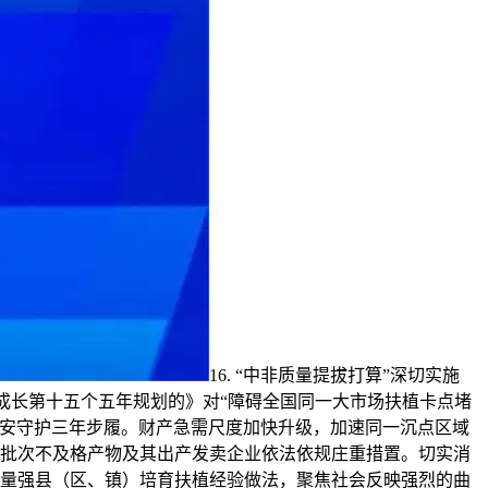
16. “中非质量提拔打算”深切实施
会成长第十五个五年规划的》对“障碍全国同一大市场扶植卡点堵
平安守护三年步履。财产急需尺度加快升级，加速同一沉点区域
5批次不及格产物及其出产发卖企业依法依规庄重措置。切实消
质量强县（区、镇）培育扶植经验做法，聚焦社会反映强烈的曲