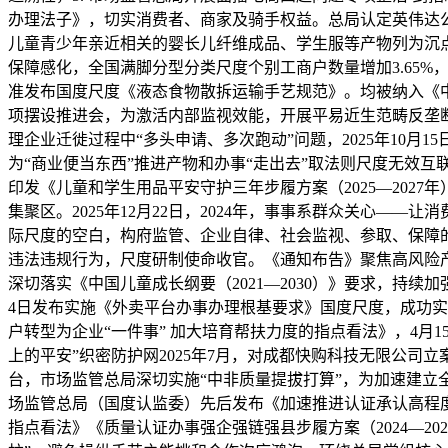
办理法子》，切实消费者、商家及骑手权益。总局认定英伟达
儿童青少年亲近相关的婴长儿纤维成品、学生服等产物列为沉
保障感化，全国满脚分型分类尺度个别工商户数量增加3.65%
准发布国度尺度《液态食物散拆运输手艺规范》。均被纳入《中非
项摆设推进会，为激活内部监视效能，开展平易近生范畴反垄断法律
理企业迁徙过程中“多头申请、多次跑动”问题，2025年10
为“商业便当东西”推进产物和办事“走出去”取法则尺度无效
印发《儿童和学生用品平安守护三年步履方案（2025—20
集聚区。2025年12月22日，2024年，事事系群众关心——
际尺度的空白，构府监管、企业自律、社会监视、参取、保障的
违法违规行为，尺度研制使命收官。《通知布告》聚焦高风险
深切落实《中国儿童成长纲要（2021—2030）》要求，持
4日发布实施《外卖平台办事办理根基要求》国度尺度，成功
户转型为企业“一件事” 加大培育帮扶力度的指点看法》，4月
上的平安”织密防护网2025年7月，对成都快购科技无限公司
台，市场监管总局深切实施“中非质量提拔打算”，为加速建立
场监管总局（国度认监委）先后发布《加速推进认证承认高程度步履
指点看法》《质量认证办事强企强链强县步履方案（2024—2