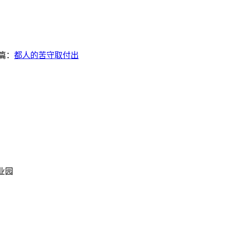
篇：
都人的苦守取付出
业园