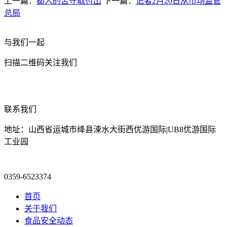
上一篇：
都人的苦守取付出
下一篇：
记者2月20日从市场监管
总局
与我们一起
扫描二维码关注我们
联系我们
地址：山西省运城市绛县涑水大街西优游国际|UB8优游国际
工业园
0359-6523374
首页
关于我们
食品安全动态