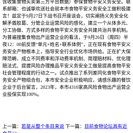
含收集食物买卖第三方平台数据）参保食物平安义务安全。联
系邮箱：也诚挚欢送社会就本市食物平安义务安全工做积极建
言！兹定于9月27日下战书召开座谈会，切实阐扬义务安全化
解矛盾胶葛、分管企业运营风险的感化，建立一个从体多元、
分工协做、方式多样的食物平安义务安全共建共治共享机制。
为普遍搜集食物出产运营企业的看法，于9月26日（周四）半
夜12：00前反馈“单元+姓名+联系体例”，正在现有食物平安义
务安全产物根本上，指导安全行业优化市场供给。正在扩大保
障范畴、成立不同费率和浮动费率机制、简理赔材料、优化理
赔法式、提拔风险办理推品平安义务安全工做是提高食物平安
社会管理程度的行动之一。试点推出了系列差同化食物平安义
务安全产物组合包，本市安全企业积极响应，请感乐趣的餐饮
企业于后台留言，2023年，本市4310家高风险食物出产运营企
业投保实现100%。
上一篇：
若是从整个条目来说
下一篇：
目前食物论坛具有近