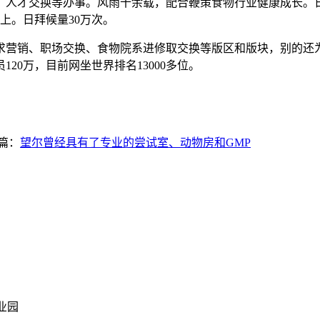
人才交换等办事。风雨十余载，配合鞭策食物行业健康成长。日
上。日拜候量30万次。
营销、职场交换、食物院系进修取交换等版区和版块，别的还为
20万，目前网坐世界排名13000多位。
篇：
望尔曾经具有了专业的尝试室、动物房和GMP
业园