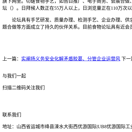
旗下网坐。切磋食物手艺，如告白推广、电子商务、会展合做、
坛（）。日拜候人数正在55万人以上，日浏览量正在110万次以
论坛具有手艺研发、质量办理、检测手艺、企业办理、供求
题合做等方面成立了持久的伙伴关系。目前食物论坛具有近会员1
上一篇：
实阐扬义务安全化解矛盾胶葛、分管企业运营风
下一
与我们一起
扫描二维码关注我们
联系我们
地址：山西省运城市绛县涑水大街西优游国际|UB8优游国际工